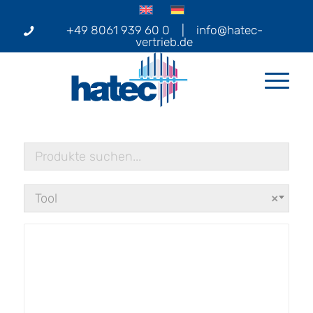
+49 8061 939 60 0
|
info@hatec-
vertrieb.de
Tool
×