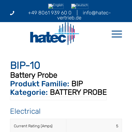
+49 8061 939 60 0
|
info@hatec-
vertrieb.de
BIP-10
Battery Probe
Produkt Familie:
BIP
Kategorie:
BATTERY PROBE
Electrical
Current Rating (Amps)
5