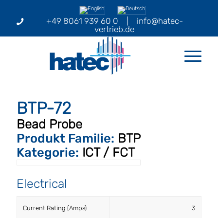
+49 8061 939 60 0
|
info@hatec-
vertrieb.de
BTP-72
Bead Probe
Produkt Familie:
BTP
Kategorie:
ICT / FCT
Electrical
Current Rating (Amps)
3