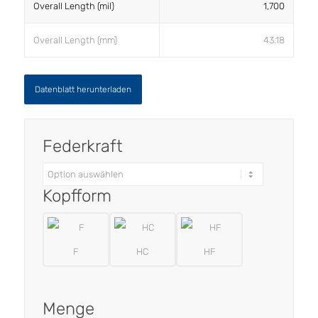
Overall Length (mil)
1,700
Overall Length (mm)
43.18
Datenblatt herunterladen
Federkraft
Kopfform
F
HC
HF