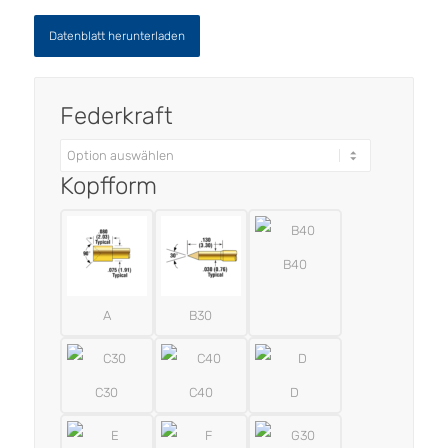
Datenblatt herunterladen
Federkraft
Kopfform
B40
A
B30
C30
C40
D