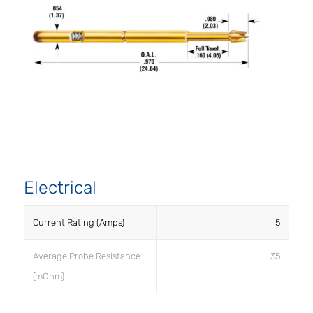
Electrical
Current Rating (Amps)
5
Average Probe Resistance
35
(mOhm)