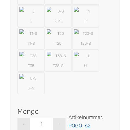
J
J-S
T1
T1-S
T20
T20-S
T38
T38-S
U
U-S
Artikelnummer:
POGO-62