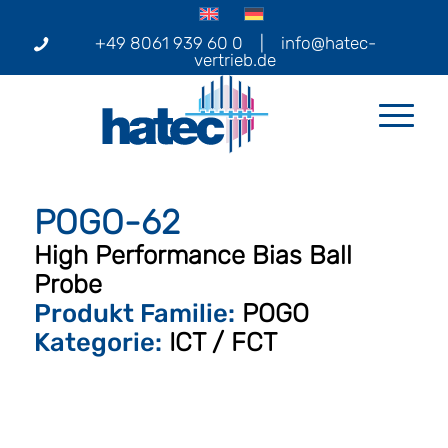
+49 8061 939 60 0
|
info@hatec-
vertrieb.de
POGO-62
High Performance Bias Ball
Probe
Produkt Familie:
POGO
Kategorie:
ICT / FCT