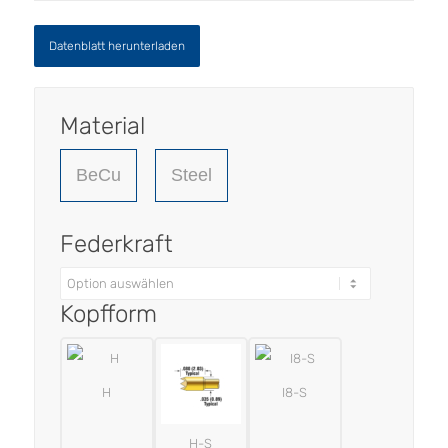
Datenblatt herunterladen
Material
BeCu
Steel
Federkraft
Kopfform
H
I8-S
H-S