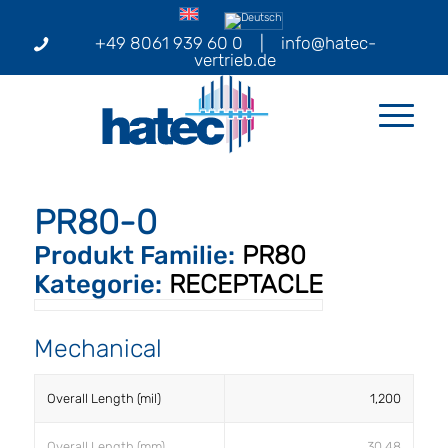
+49 8061 939 60 0
|
info@hatec-
vertrieb.de
PR80-0
Produkt Familie:
PR80
Kategorie:
RECEPTACLE
Mechanical
Overall Length (mil)
1,200
Overall Length (mm)
30.48