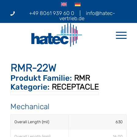
+49 8061 939 60 0
|
info@hatec-
vertrieb.de
RMR-22W
Produkt Familie:
RMR
Kategorie:
RECEPTACLE
Mechanical
Overall Length (mil)
630
Overall Length (mm)
16.00