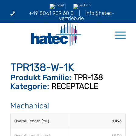
+49 8061 939 60 0
|
info@hatec-
vertrieb.de
TPR138-W-1K
Produkt Familie:
TPR-138
Kategorie:
RECEPTACLE
Mechanical
Overall Length (mil)
1,496
Overall Length (mm)
38.00