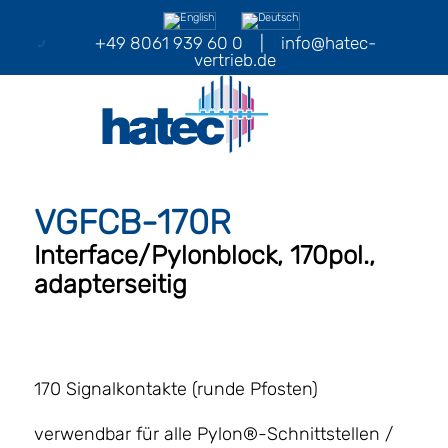
+49 8061 939 60 0
|
info@hatec-
vertrieb.de
VGFCB-170R
Interface/Pylonblock, 170pol.,
adapterseitig
170 Signalkontakte (runde Pfosten)
verwendbar für alle Pylon®-Schnittstellen /