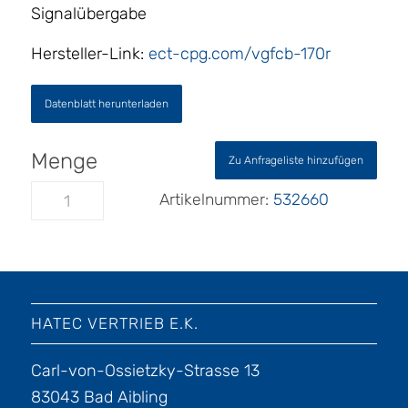
Signalübergabe
Hersteller-Link:
ect-cpg.com/vgfcb-170r
Datenblatt herunterladen
Zu Anfrageliste hinzufügen
Artikelnummer:
532660
HATEC VERTRIEB E.K.
Carl-von-Ossietzky-Strasse 13
83043 Bad Aibling