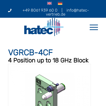
+49 8061 939 60 0
|
info@hatec-
vertrieb.de
VGRCB-4CF
4 Position up to 18 GHz Block