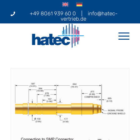
+49 8061 939 60 0
|
info@hatec-
vertrieb.de