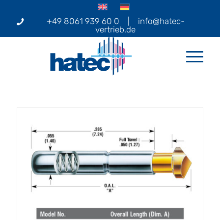
+49 8061 939 60 0
|
info@hatec-
vertrieb.de