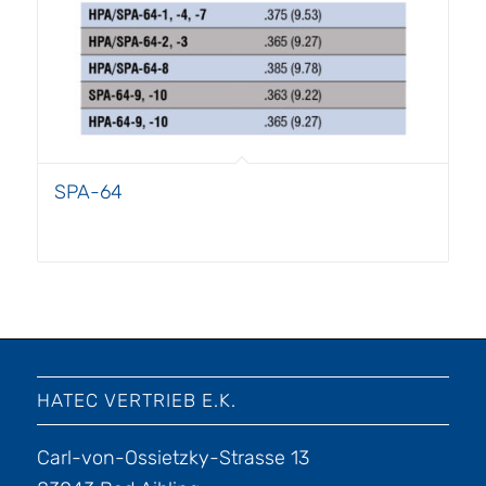
SPA-64
HATEC VERTRIEB E.K.
Carl-von-Ossietzky-Strasse 13