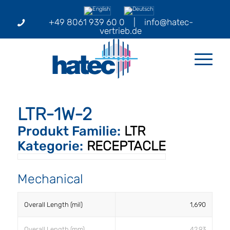
+49 8061 939 60 0
|
info@hatec-
vertrieb.de
LTR-1W-2
Produkt Familie:
LTR
Kategorie:
RECEPTACLE
Mechanical
Overall Length (mil)
1,690
Overall Length (mm)
42.93