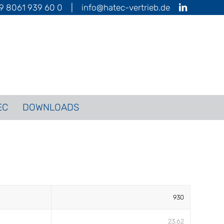
9 8061 939 60 0
|
info@hatec-vertrieb.de
EC
DOWNLOADS
930
23.62