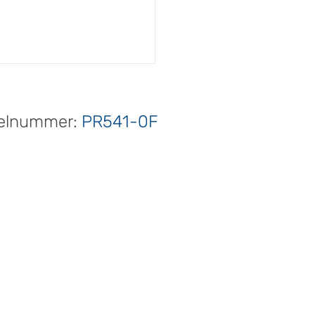
kelnummer:
PR541-0F