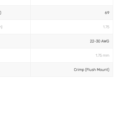
)
69
m)
1.75
22-30 AWG
1.75 mm
Crimp (Flush Mount)