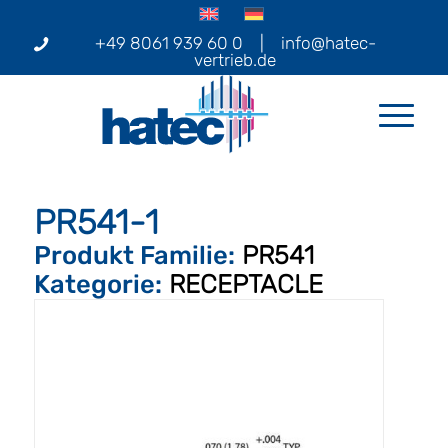
+49 8061 939 60 0
|
info@hatec-
vertrieb.de
PR541-1
Produkt Familie:
PR541
Kategorie:
RECEPTACLE