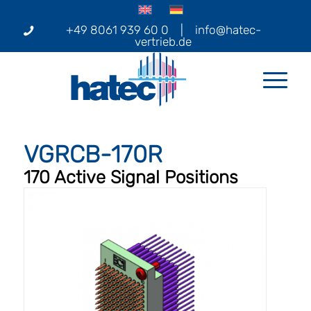
+49 8061 939 60 0
|
info@hatec-
vertrieb.de
VGRCB-170R
170 Active Signal Positions