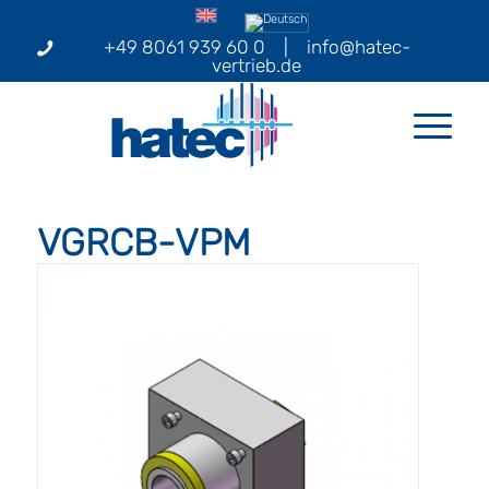
+49 8061 939 60 0
|
info@hatec-
vertrieb.de
VGRCB-VPM