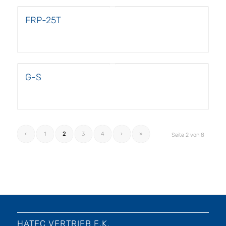
FRP-25T
G-S
‹
1
2
3
4
›
»
Seite 2 von 8
HATEC VERTRIEB E.K.